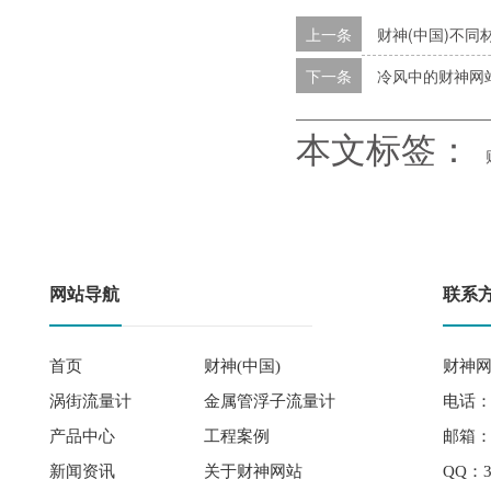
上一条
财神(中国)不同
下一条
冷风中的财神网
本文标签：
网站导航
联系
首页
财神(中国)
财神网
涡街流量计
金属管浮子流量计
电话： 
产品中心
工程案例
邮箱：qi
新闻资讯
关于财神网站
QQ：3